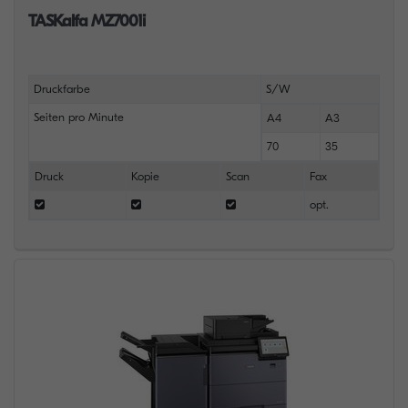
TASKalfa MZ7001i
Druckfarbe
S/W
Seiten pro Minute
A4
A3
70
35
Druck
Kopie
Scan
Fax
opt.