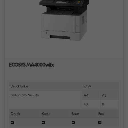
ECOSYS MA4000wifx
Druckfarbe
S/W
Seiten pro Minute
A4
A3
40
0
Druck
Kopie
Scan
Fax