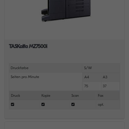
TASKalfa MZ7500i
Druckfarbe
S/W
Seiten pro Minute
A4
A3
75
37
Druck
Kopie
Scan
Fax
opt.