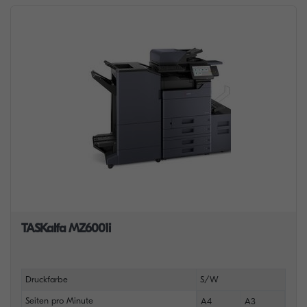
TASKalfa MZ6001i
Druckfarbe
S/W
Seiten pro Minute
A4
A3