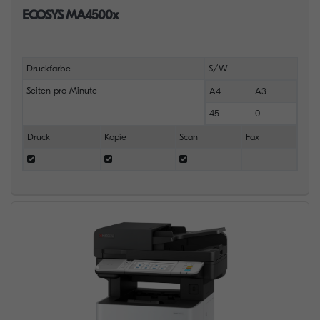
ECOSYS MA4500x
Druckfarbe
S/W
Seiten pro Minute
A4
A3
45
0
Druck
Kopie
Scan
Fax