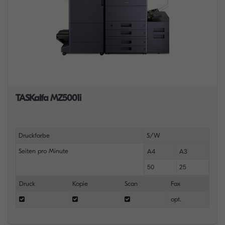
TASKalfa MZ5001i
Druckfarbe
S/W
Seiten pro Minute
A4
A3
50
25
Druck
Kopie
Scan
Fax
opt.