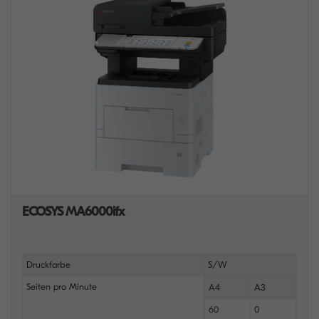
ECOSYS MA6000ifx
Druckfarbe
S/W
Seiten pro Minute
A4
A3
60
0