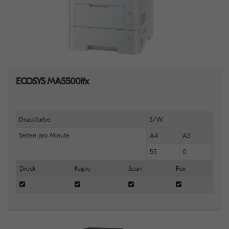
ECOSYS MA5500ifx
Druckfarbe
S/W
Seiten pro Minute
A4
A3
55
0
Druck
Kopie
Scan
Fax