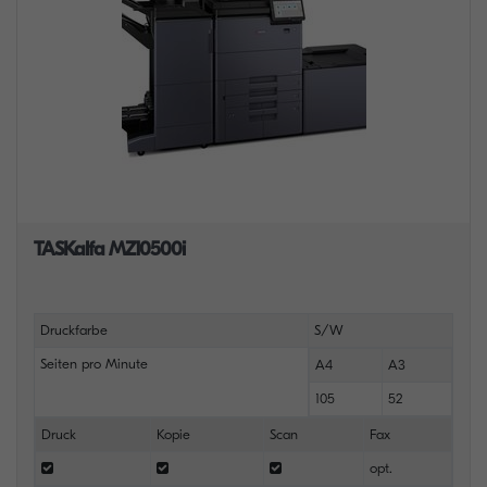
TASKalfa MZ10500i
Druckfarbe
S/W
Seiten pro Minute
A4
A3
105
52
Druck
Kopie
Scan
Fax
opt.