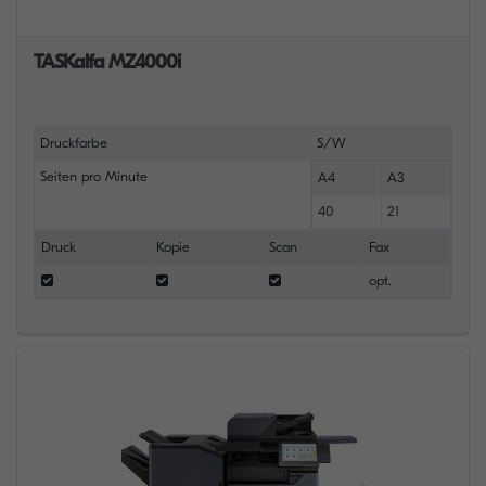
TASKalfa MZ4000i
Druckfarbe
S/W
Seiten pro Minute
A4
A3
40
21
Druck
Kopie
Scan
Fax
opt.