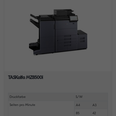
TASKalfa MZ8500i
Druckfarbe
S/W
Seiten pro Minute
A4
A3
85
42