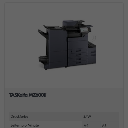
TASKalfa MZ6001i
Druckfarbe
S/W
Seiten pro Minute
A4
A3