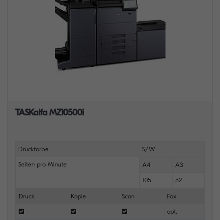
TASKalfa MZ10500i
Druckfarbe
S/W
Seiten pro Minute
A4
A3
105
52
Druck
Kopie
Scan
Fax
opt.