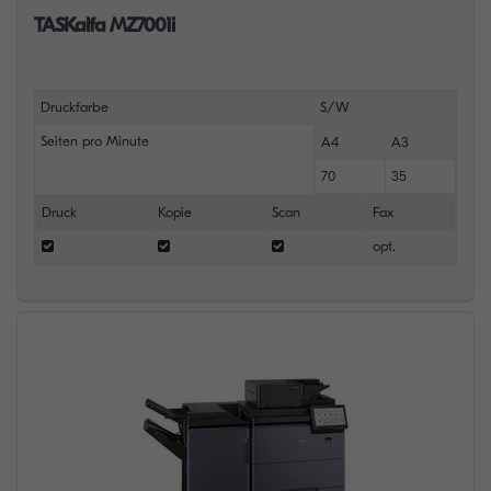
TASKalfa MZ7001i
Druckfarbe
S/W
Seiten pro Minute
A4
A3
70
35
Druck
Kopie
Scan
Fax
opt.