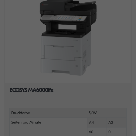
ECOSYS MA6000ifx
Druckfarbe
S/W
Seiten pro Minute
A4
A3
60
0