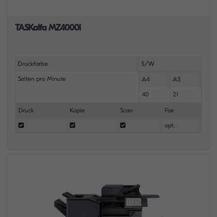
TASKalfa MZ4000i
Druckfarbe
S/W
Seiten pro Minute
A4
A3
40
21
Druck
Kopie
Scan
Fax
opt.