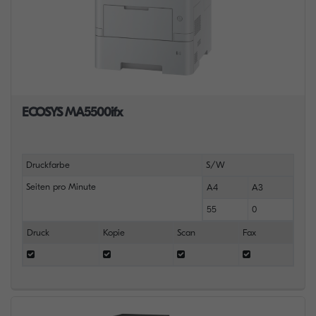
ECOSYS MA5500ifx
Druckfarbe
S/W
Seiten pro Minute
A4
A3
55
0
Druck
Kopie
Scan
Fax