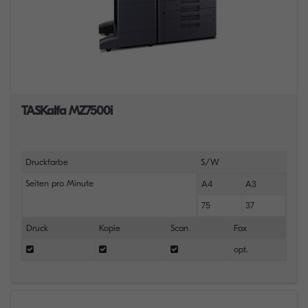
TASKalfa MZ7500i
Druckfarbe
S/W
Seiten pro Minute
A4
A3
75
37
Druck
Kopie
Scan
Fax
opt.