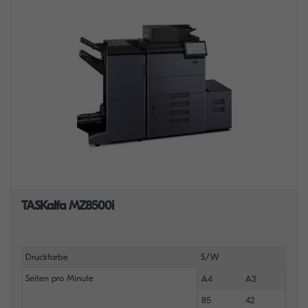
TASKalfa MZ8500i
Druckfarbe
S/W
Seiten pro Minute
A4
A3
85
42