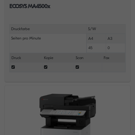
ECOSYS MA4500x
Druckfarbe
S/W
Seiten pro Minute
A4
A3
45
0
Druck
Kopie
Scan
Fax