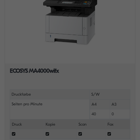
ECOSYS MA4000wifx
Druckfarbe
S/W
Seiten pro Minute
A4
A3
40
0
Druck
Kopie
Scan
Fax