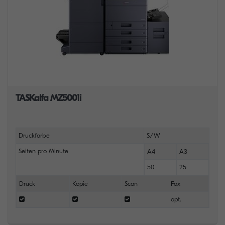
TASKalfa MZ5001i
Druckfarbe
S/W
Seiten pro Minute
A4
A3
50
25
Druck
Kopie
Scan
Fax
opt.