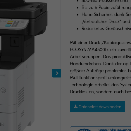
500-Blatt-Kassette und 1
Bis zu 6 Papierzuführung
Hohe Sicherheit dank Sec
„Vertraulicher Druck“ un
Reduziertes Geräuschnive
Mit einer Druck-/Kopiergeschwi
ECOSYS MA4500fx ein zuverläss
Arbeitsgruppen. Das produktiv
Handumdrehen. Dank der optio
größere Aufträge problemlos b
Multifunktionsprofi umfangrei
Technologie arbeitet das Syste
Druckkosten, sondern auch be
Datenblatt downloaden