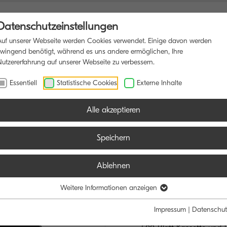
Datenschutzeinstellungen
Auf unserer Webseite werden Cookies verwendet. Einige davon werden
zwingend benötigt, während es uns andere ermöglichen, Ihre
Nutzererfahrung auf unserer Webseite zu verbessern.
RUCKER
SOFTWARE
BLOG
Essentiell
Statistische Cookies
Externe Inhalte
Alle akzeptieren
Speichern
Ablehnen
ECOSYS MA
ZUVERLÄSSIG U
Weitere Informationen anzeigen
Impressum
|
Datenschut
75-Blatt-Originaleinzug