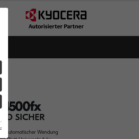
4500fx
ND SICHER
z
 mit automatischer Wendung