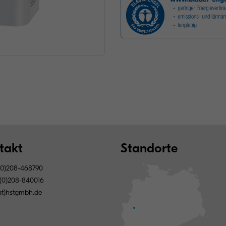
takt
Standorte
(0)208-468790
(0)208-840016
(at)hstgmbh.de