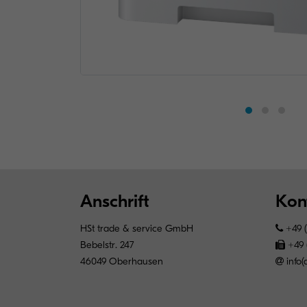
Anschrift
Kon
HSt trade & service GmbH
+49 
Bebelstr. 247
+49 
46049 Oberhausen
info