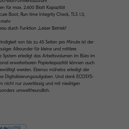
00-Blatt-Universalzufuhr
en für max. 2.600 Blatt Kapazität
ure Boot, Run-time Integrity Check, TLS 1.3,
d mehr
au durch Funktion „Leiser Betrieb“
ndigkeit von bis zu 45 Seiten pro Minute ist der
iger Allrounder für kleine und mittlere
e System erledigt das Arbeitsvolumen im Büro im
nal erweiterbaren Papierkapazität können auch
ewältigt werden. Ebenso mühelos erledigt der
che Digitalisierungsaufgaben. Und dank ECOSYS-
m nicht nur zuverlässig und mit niedrigen
sonders umweltfreundlich.