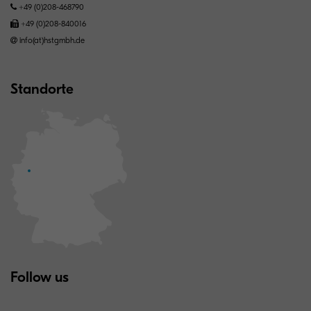
+49 (0)208-468790
+49 (0)208-840016
info(at)hstgmbh.de
Standorte
Follow us